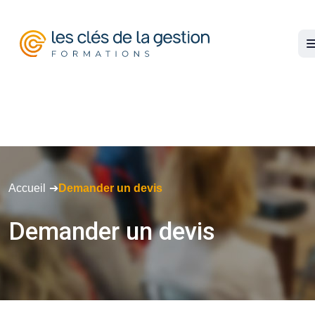
Warning
: Undefined variable $_has_swiper in
/home/sobzxar/www/cache/www.lesclesdelagestion.fr.dem
un-devis
on line
413
Accueil
Demander un devis
Demander
un
devis