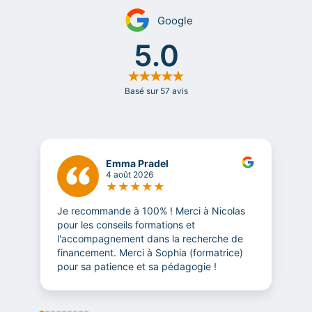
Emma Pradel
4 août 2026
★
★
★
★
★
Je recommande à 100% ! Merci à Nicolas
T
pour les conseils formations et
l
l'accompagnement dans la recherche de
m
financement. Merci à Sophia (formatrice)
t
pour sa patience et sa pédagogie !