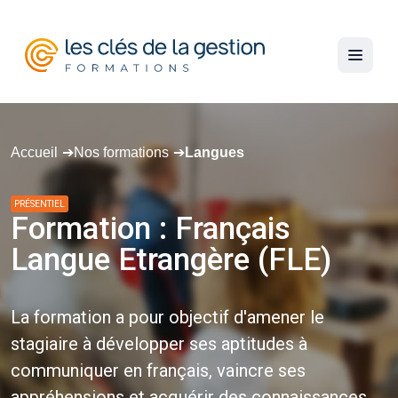
Accueil
Nos formations
Langues
PRÉSENTIEL
Formation
:
Français
Langue
Etrangère
(FLE)
La formation a pour objectif d'amener le
stagiaire à développer ses aptitudes à
communiquer en français, vaincre ses
appréhensions et acquérir des connaissances