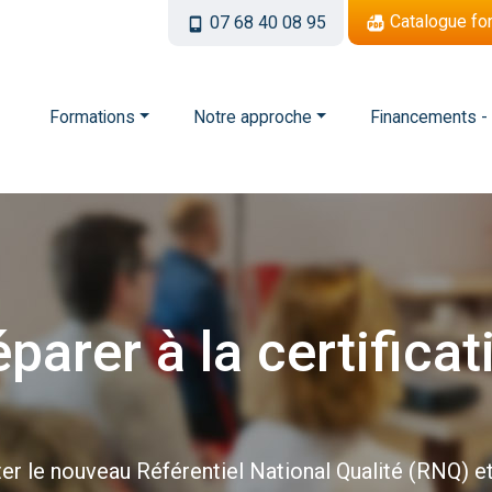
Catalogue fo
07 68 40 08 95
Formations
Notre approche
Financements -
éparer
à
la
certificat
r le nouveau Référentiel National Qualité (RNQ) et 