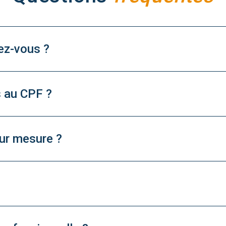
ez-vous ?
s au CPF ?
ur mesure ?